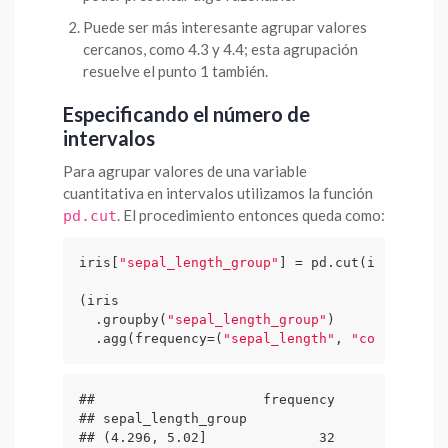
Puede ser más interesante agrupar valores
cercanos, como 4.3 y 4.4; esta agrupación
resuelve el punto 1 también.
Especificando el número de
intervalos
Para agrupar valores de una variable
cuantitativa en intervalos utilizamos la función
. El procedimiento entonces queda como:
pd.cut
iris[
"sepal_length_group"
] = pd.cut(iris[
"sepa
(iris

  .groupby(
"sepal_length_group"
)

  .agg(frequency=(
"sepal_length"
, 
"count"
)))
##                     frequency

## sepal_length_group           

## (4.296, 5.02]              32
