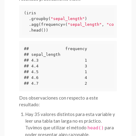
(iris

  .groupby(
"sepal_length"
)

  .agg(frequency=(
"sepal_length"
, 
"count"
))

  .head())
##               frequency

## sepal_length           

## 4.3                   1

## 4.4                   3

## 4.5                   1

## 4.6                   4

## 4.7                   2
Dos observaciones con respecto a este
resultado:
Hay 35 valores distintos para esta variable y
leer una tabla tan larga no es práctico.
Tuvimos que utilizar el método
para
head()
poder presentar algo razonable.