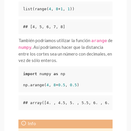
list(range(
4
, 
8
+
1
, 
1
))
## [4, 5, 6, 7, 8]
También podríamos utilizar la función
de
arange
. Así podríamos hacer que la distancia
numpy
entre los cortes sea un número con decimales, en
vez de sólo enteros.
import
 numpy 
as
 np

np.arange(
4
, 
8
+
0.5
, 
0.5
)
## array([4. , 4.5, 5. , 5.5, 6. , 6.5, 7. , 7