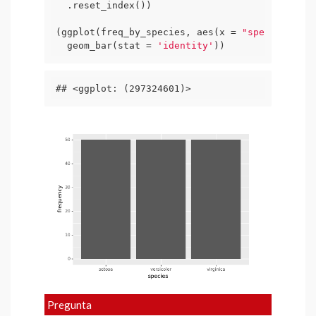
  .reset_index())

(ggplot(freq_by_species, aes(x = 
"species"
, y 
  geom_bar(stat = 
'identity'
))
## <ggplot: (297324601)>
Pregunta