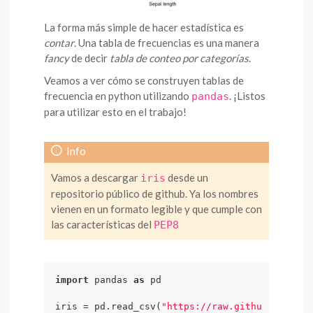
La forma más simple de hacer estadística es
contar
. Una tabla de frecuencias es una manera
fancy
de decir
tabla de conteo por categorías
.
Veamos a ver cómo se construyen tablas de
frecuencia en python utilizando
. ¡Listos
pandas
para utilizar esto en el trabajo!
Vamos a descargar
desde un
iris
repositorio público de github. Ya los nombres
vienen en un formato legible y que cumple con
las características del
PEP8
import
 pandas 
as
 pd

iris = pd.read_csv(
"https://raw.githubusercont