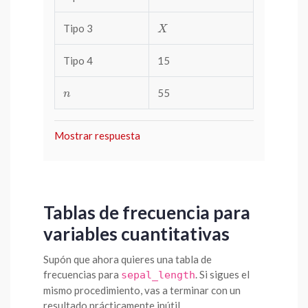
Tipo 3
X
X
Tipo 4
15
55
n
n
Mostrar respuesta
Tablas de frecuencia para
variables cuantitativas
Supón que ahora quieres una tabla de
frecuencias para
. Si sigues el
sepal_length
mismo procedimiento, vas a terminar con un
resultado prácticamente inútil.