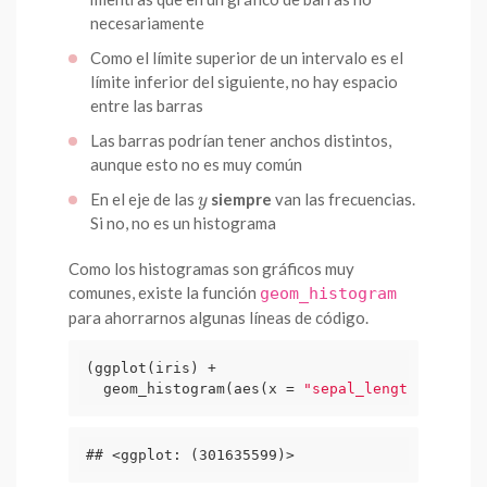
necesariamente
Como el límite superior de un intervalo es el
límite inferior del siguiente, no hay espacio
entre las barras
Las barras podrían tener anchos distintos,
aunque esto no es muy común
En el eje de las
siempre
van las frecuencias.
y
y
Si no, no es un histograma
Como los histogramas son gráficos muy
comunes, existe la función
geom_histogram
para ahorrarnos algunas líneas de código.
(ggplot(iris) +

  geom_histogram(aes(x = 
"sepal_length"
), binw
## <ggplot: (301635599)>