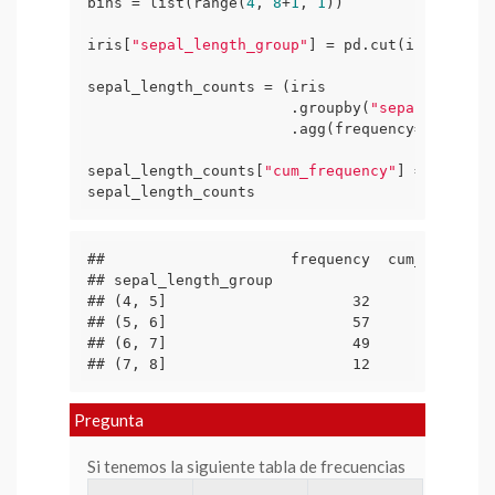
bins = list(range(
4
, 
8
+
1
, 
1
))

iris[
"sepal_length_group"
] = pd.cut(iris[
"sepa
sepal_length_counts = (iris

                       .groupby(
"sepal_length_
                       .agg(frequency=(
"sepal_
sepal_length_counts[
"cum_frequency"
] = sepal_l
sepal_length_counts
##                     frequency  cum_frequency
## sepal_length_group                          
## (4, 5]                     32             32
## (5, 6]                     57             89
## (6, 7]                     49            138
## (7, 8]                     12            15
Pregunta
Si tenemos la siguiente tabla de frecuencias