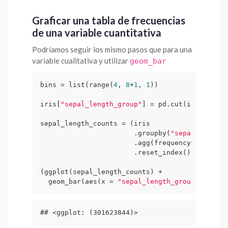
Graficar una tabla de frecuencias
de una variable cuantitativa
Podríamos seguir los mismo pasos que para una
variable cualitativa y utilizar
geom_bar
bins = list(range(
4
, 
8
+
1
, 
1
))

iris[
"sepal_length_group"
] = pd.cut(iris[
"sepa
sepal_length_counts = (iris

                       .groupby(
"sepal_length_
                       .agg(frequency=(
"sepal_
                       .reset_index())

(ggplot(sepal_length_counts) +

  geom_bar(aes(x = 
"sepal_length_group"
, y = 
"
## <ggplot: (301623844)>