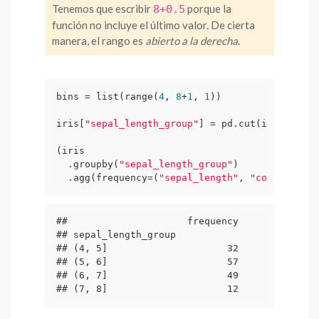
Tenemos que escribir
porque la
8+0.5
función no incluye el último valor. De cierta
manera, el rango es
abierto a la derecha
.
bins = list(range(
4
, 
8
+
1
, 
1
))

iris[
"sepal_length_group"
] = pd.cut(iris[
"sepa
(iris

  .groupby(
"sepal_length_group"
)

  .agg(frequency=(
"sepal_length"
, 
"count"
)))
##                     frequency

## sepal_length_group           

## (4, 5]                     32

## (5, 6]                     57

## (6, 7]                     49

## (7, 8]                     12