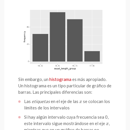
Sin embargo, un
histograma
es más apropiado.
Un histograma es un tipo particular de gráfico de
barras. Las principales diferencias son:
Las
etiquetas
en el eje de las
se colocan los
x
x
límites de los intervalos
Si hay algún intervalo cuya frecuencia sea 0,
este intervalo sigue mostrándose en el eje
,
x
x
mientras que en un gráfico de barras no