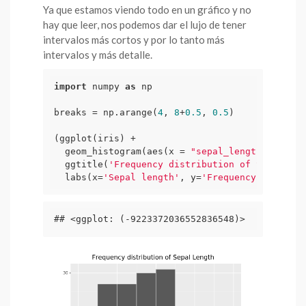
Ya que estamos viendo todo en un gráfico y no
hay que leer, nos podemos dar el lujo de tener
intervalos más cortos y por lo tanto más
intervalos y más detalle.
import
 numpy 
as
 np

breaks = np.arange(
4
, 
8
+
0.5
, 
0.5
)

(ggplot(iris) +

  geom_histogram(aes(x = 
"sepal_length"
), brea
  ggtitle(
'Frequency distribution of Sepal Len
  labs(x=
'Sepal length'
, y=
'Frequency'
))
## <ggplot: (-9223372036552836548)>