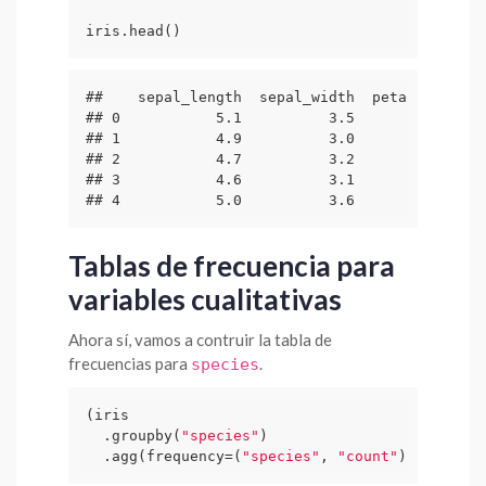
iris.head()
##    sepal_length  sepal_width  petal_length 
## 0           5.1          3.5           1.4 
## 1           4.9          3.0           1.4 
## 2           4.7          3.2           1.3 
## 3           4.6          3.1           1.5 
## 4           5.0          3.6           1.4 
Tablas de frecuencia para
variables cualitativas
Ahora sí, vamos a contruir la tabla de
frecuencias para
.
species
(iris 

  .groupby(
"species"
)

  .agg(frequency=(
"species"
, 
"count"
)))